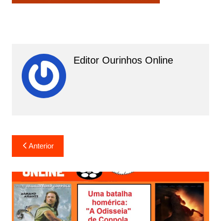
Editor Ourinhos Online
N
Anterior
a
v
e
g
a