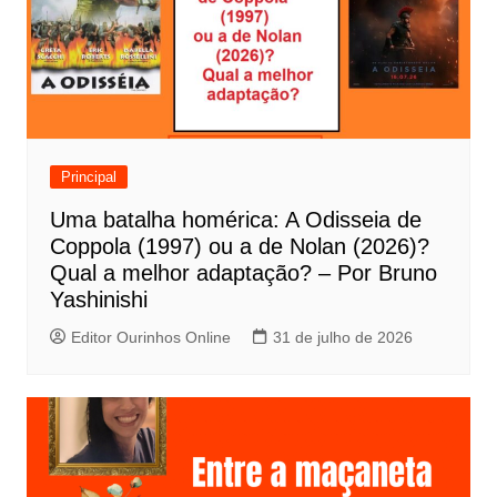
ç
ã
o
d
e
Principal
P
Uma batalha homérica: A Odisseia de
o
Coppola (1997) ou a de Nolan (2026)?
s
Qual a melhor adaptação? – Por Bruno
t
Yashinishi
Editor Ourinhos Online
31 de julho de 2026