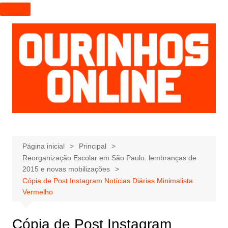
I
r
p
a
r
a
o
c
o
n
t
e
Página inicial
Principal
Reorganização Escolar em São Paulo: lembranças de
ú
2015 e novas mobilizações
d
Cópia de Post Instagram Notícias Diárias Minimalista
o
Vermelho
Cópia de Post Instagram