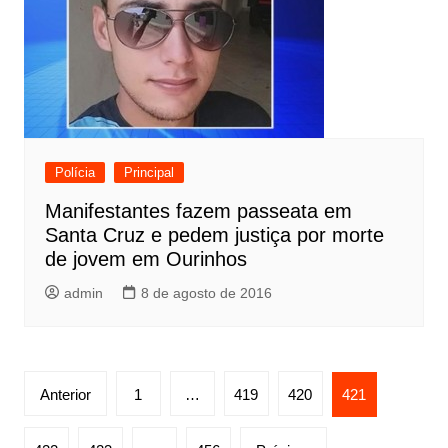
Polícia
Principal
Manifestantes fazem passeata em
Santa Cruz e pedem justiça por morte
de jovem em Ourinhos
admin
8 de agosto de 2016
P
Anterior
1
…
419
420
421
a
g