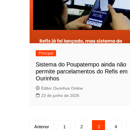
Principal
Sistema do Poupatempo ainda não
permite parcelamentos do Refis em
Ourinhos
Editor Ourinhos Online
23 de junho de 2026
P
Anterior
1
2
3
4